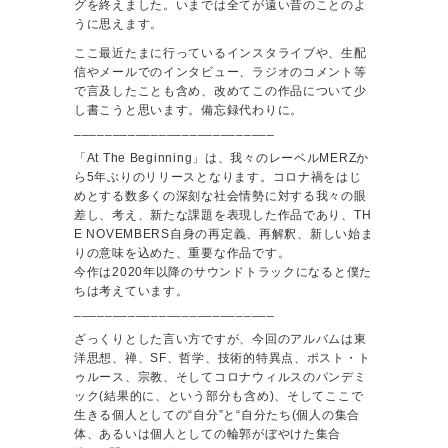
グを終えました。いまでは全てが遠い昔のことのよ
うに思えます。
ここ最近たまに行っているインスタライブや、生配
信やメールでのインタビュー、ラジオのコメント等
で言及したことも含め、改めてこの作品について少
し書こうと思います。備忘録代わりに。
__________________________
「At The Beginning」は、我々のレーベルMERZか
ら5年ぶりのリリースとなります。コロナ禍をはじ
めとする数多くの深刻な社会情勢に対する我々の眼
差し、考え、新たな課題を表現した作品であり、TH
E NOVEMBERS自身の再定義、再解釈、新しい始ま
りの意味を込めた、重要な作品です。
今作は2020年以降のサウンドトラックになると僕た
ちは考えています。
__________________________
ざっくりとした言い方ですが、今回のアルバムは東
洋思想、禅、SF、哲学、技術的特異点、ポスト・ト
ゥルース、宗教、そしてコロナウィルスのパンデミ
ック(結果的に、という部分も含め)、そしてここで
生きる個人としての“自分”と“自分たち(個人の集合
体、あるいは個人としての輪郭がぼやけた集合