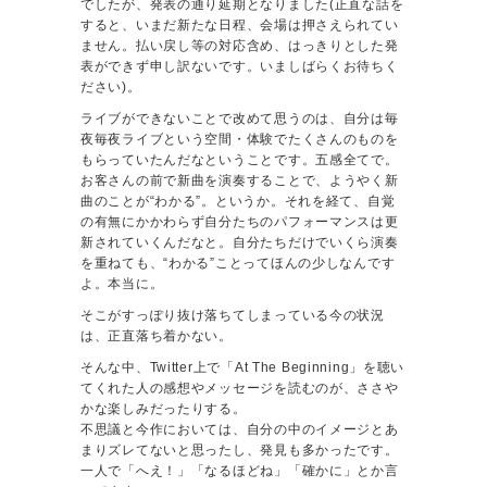
でしたが、発表の通り延期となりました(正直な話を
すると、いまだ新たな日程、会場は押さえられてい
ません。払い戻し等の対応含め、はっきりとした発
表ができず申し訳ないです。いましばらくお待ちく
ださい)。
ライブができないことで改めて思うのは、自分は毎
夜毎夜ライブという空間・体験でたくさんのものを
もらっていたんだなということです。五感全てで。
お客さんの前で新曲を演奏することで、ようやく新
曲のことが“わかる”。というか。それを経て、自覚
の有無にかかわらず自分たちのパフォーマンスは更
新されていくんだなと。自分たちだけでいくら演奏
を重ねても、“わかる”ことってほんの少しなんです
よ。本当に。
そこがすっぽり抜け落ちてしまっている今の状況
は、正直落ち着かない。
そんな中、Twitter上で「At The Beginning」を聴い
てくれた人の感想やメッセージを読むのが、ささや
かな楽しみだったりする。
不思議と今作においては、自分の中のイメージとあ
まりズレてないと思ったし、発見も多かったです。
一人で「へえ！」「なるほどね」「確かに」とか言