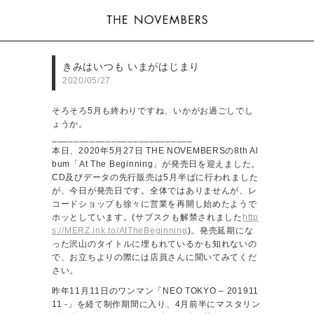
きみはいつも いまがはじまり
2020/05/27
そろそろ5月も終わりですね、いかがお過ごしでし
ょうか。
__________________________
本日、2020年5月27日 THE NOVEMBERSの8th Al
bum「At The Beginning」が発売日を迎えました。
CD及びデータの先行販売は5月半ばに行われました
が、今日が発売日です。全体ではありませんが、レ
コードショップも徐々に営業を再開し始めたようで
ホッとしています。(サブスクも解禁されました
http
s://MERZ.lnk.to/AtTheBeginning
)。発売延期にな
った沢山のタイトルに埋もれているかも知れないの
で、お立ちよりの際には店員さんに聞いてみてくだ
さい。
昨年11月11日のワンマン「NEO TOKYO – 201911
11 -」を経て制作期間に入り、4月前半にマスタリン