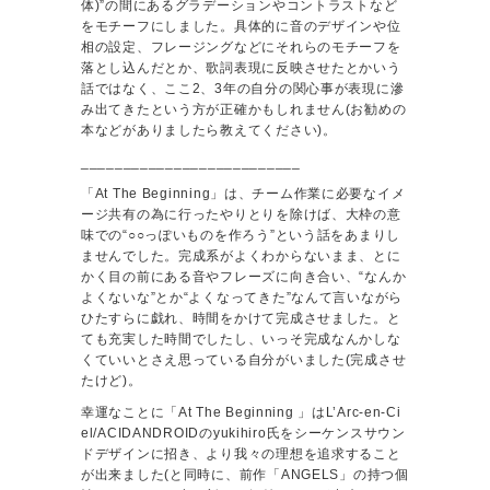
体)”の間にあるグラデーションやコントラストなど
をモチーフにしました。具体的に音のデザインや位
相の設定、フレージングなどにそれらのモチーフを
落とし込んだとか、歌詞表現に反映させたとかいう
話ではなく、ここ2、3年の自分の関心事が表現に滲
み出てきたという方が正確かもしれません(お勧めの
本などがありましたら教えてください)。
__________________________
「At The Beginning」は、チーム作業に必要なイメ
ージ共有の為に行ったやりとりを除けば、大枠の意
味での“○○っぽいものを作ろう”という話をあまりし
ませんでした。完成系がよくわからないまま、とに
かく目の前にある音やフレーズに向き合い、“なんか
よくないな”とか“よくなってきた”なんて言いながら
ひたすらに戯れ、時間をかけて完成させました。と
ても充実した時間でしたし、いっそ完成なんかしな
くていいとさえ思っている自分がいました(完成させ
たけど)。
幸運なことに「At The Beginning 」はL’Arc-en-Ci
el/ACIDANDROIDのyukihiro氏をシーケンスサウン
ドデザインに招き、より我々の理想を追求すること
が出来ました(と同時に、前作「ANGELS」の持つ個