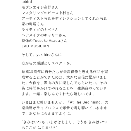
tobird
モダンエイジ高野さん
マスタリングのピース中村さん
アーティスト写真をディレクションしてくれた写真
家の鳥居くん
ライティグのナベさん
ヘアメイクのキャリーさん
映像のYousuke Asadaさん
LAD MUSICIAN
そして、yukihiroさんに
心からの感謝とリスペクトを。
結成15周年に自分たちが最高傑作と思える作品を完
成することができたのは、大きな自信に繋がりまし
た。今作を、沢山の方に楽しんでもらいたい。その
為に時間をかけてやれることを一生懸命やっていき
ます。一緒に楽しんでくれたら嬉しいです。
いまはまだ叶いませんが、「At The Beginning」の
楽曲達がライブハウスで爆音で鳴り響いている未来
で、あなたに会えますように。
“きみはいつも いまがはじまり、そうさ きみはいつ
もここが はじまりさ”