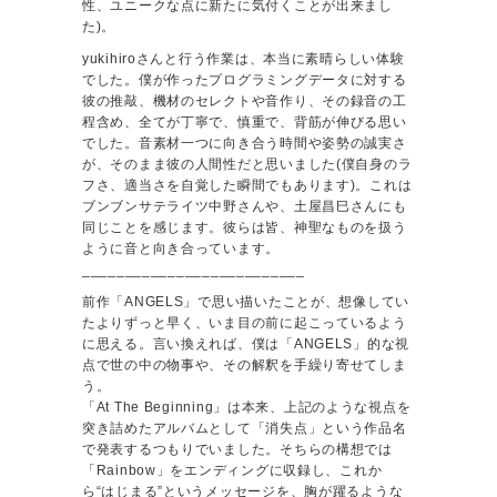
性、ユニークな点に新たに気付くことが出来まし
た)。
yukihiroさんと行う作業は、本当に素晴らしい体験
でした。僕が作ったプログラミングデータに対する
彼の推敲、機材のセレクトや音作り、その録音の工
程含め、全てが丁寧で、慎重で、背筋が伸びる思い
でした。音素材一つに向き合う時間や姿勢の誠実さ
が、そのまま彼の人間性だと思いました(僕自身のラ
フさ、適当さを自覚した瞬間でもあります)。これは
ブンブンサテライツ中野さんや、土屋昌巳さんにも
同じことを感じます。彼らは皆、神聖なものを扱う
ように音と向き合っています。
__________________________
前作「ANGELS」で思い描いたことが、想像してい
たよりずっと早く、いま目の前に起こっているよう
に思える。言い換えれば、僕は「ANGELS」的な視
点で世の中の物事や、その解釈を手繰り寄せてしま
う。
「At The Beginning」は本来、上記のような視点を
突き詰めたアルバムとして「消失点」という作品名
で発表するつもりでいました。そちらの構想では
「Rainbow」をエンディングに収録し、これか
ら“はじまる”というメッセージを、胸が躍るような