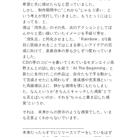
希望と共に残せたらなと思っていました。
しかし、制作期間中に“これから”じゃもう遅い、と
いう考えが先行していきました。もうとっくにはじ
まってる、と。
僕は「消失点」のその先、次のアクションとしてぼ
んやりと思い描いていたイメージを手繰り寄せ、
「消失点」と同化させました。「Rainbow」が1曲
目に収録されることではじまる新しいアイデアの完
成に向けて、楽曲自体の形も少しずつ変わっていき
ました。
CDの帯のコピーを書いてくれているモダンエイジ高
野さんとの話し合いを経て「At The Beginning」と
新たに名付けたこの作品は、自分たちで手を動かし
て完成させたにも関わらず、達成感や充実感といっ
た高揚感以上に、静かな感情を僕にもたらしまし
た。なんというか“きちんとキャッチした感覚”とで
も言えばいいのか。それを“ちゃんと書き記した感
覚”というか。
それは、未来からの啓示のような感覚でした。いま
も正直よくわからないでいます。
__________________________
本来だったらすでにリリースツアーをしているはず