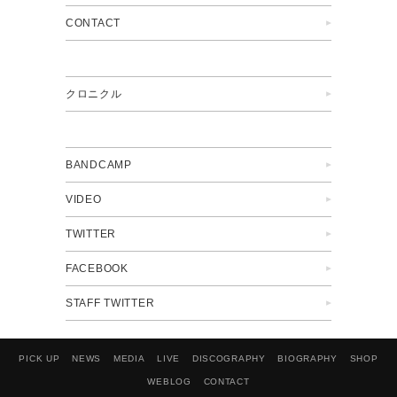
CONTACT
クロニクル
BANDCAMP
VIDEO
TWITTER
FACEBOOK
STAFF TWITTER
PICK UP
NEWS
MEDIA
LIVE
DISCOGRAPHY
BIOGRAPHY
SHOP
WEBLOG
CONTACT