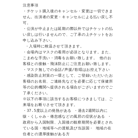
注意事項

・チケット購入後のキャンセル・変更は一切できま
せん。出演者の変更・キャンセルによる払い戻し不
可。

・公演が中止または延期の際以外ではチケットの払
い戻しは行いませんので、ご了承の上チケットをお
申し込み下さい。

 ・入場時に検温させて頂きます。 

・会場内はマスクの着用が必須となります。また、
こまめな手洗い・消毒をお願い致します。 他のお
客様との接触・飛沫防止にご注意お願い致します。 

・マスク無しでの会話/声援/歌唱はお控え下さい 

・感染防止対策の一環として、ご登録いただいたお
客様のお名前、ご連絡先などを必要に応じて保健所
等の公的機関へ提供される場合がございますのでご
了承ください。

※以下の事項に該当するお客様につきましては、ご
来場をお断りさせて頂きます。 

・37.5度以上の発熱がある ・過去2週間以内に
咳・くしゃみ・倦怠感などの風邪の症状がある ・
政府から入国制限、入国後の観察期間を必要とされ
ている国・地域等への渡航及び当該国・ 地域の在
住者との濃厚接触がある方
