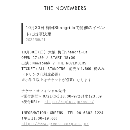
10月30日 梅田Shangri-laで開催のイベン
トに出演決定
2022/09/21
10月30日(日) 大阪 梅田Shangri-La

OPEN 17:30 / START 18:00 

出演：Newspeak / THE NOVEMBERS

TICKET：ALL STANDING　前売￥4,800 税込み
（ドリンク代別途必要）

※小学生以上はチケットが必要になります

チケットオフィシャル先行

<受付期間> 9/21(水)18:00~9/28(水)23:59 

<受付URL>  
https://eplus.jp/nstn/
INFORMATION：GREENS  TEL 06-6882-1224
https://www.greens-corp.co.jp/