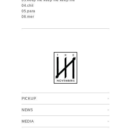
03.keep me keep me keep me
04.chil
05.para
06.mer
PICKUP
NEWS
MEDIA