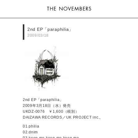
2nd EP「paraphilia」
2009/03/18
2nd EP「paraphilia」
2009年3月18日（水）発売
UKDZ-0076 ￥1,600（税別）
DAIZAWA RECORDS／UK PROJECT inc.,
01.philia
02.dnim